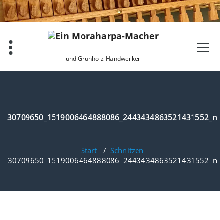
Zum
Inhalt
springen
und Grünholz-Handwerker
30709650_1519006464888086_2443434863521431552_n
Start
/
Schnitzen
30709650_1519006464888086_2443434863521431552_n