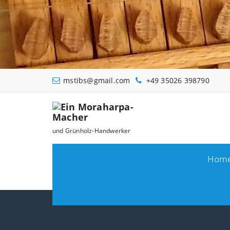
Zum
Inhalt
springen
mstibs@gmail.com
+49 35026 398790
und Grünholz-Handwerker
Hom