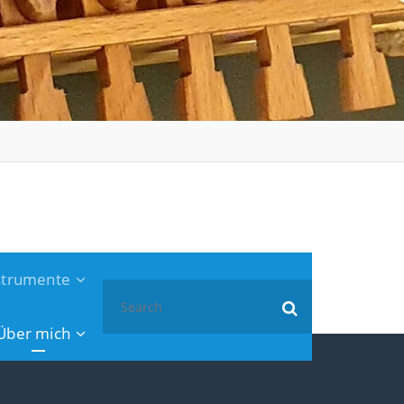
nstrumente
Search
for:
Über mich