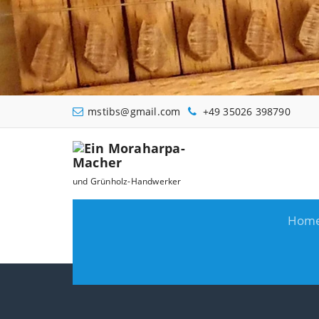
Zum
Inhalt
springen
mstibs@gmail.com
+49 35026 398790
und Grünholz-Handwerker
Hom